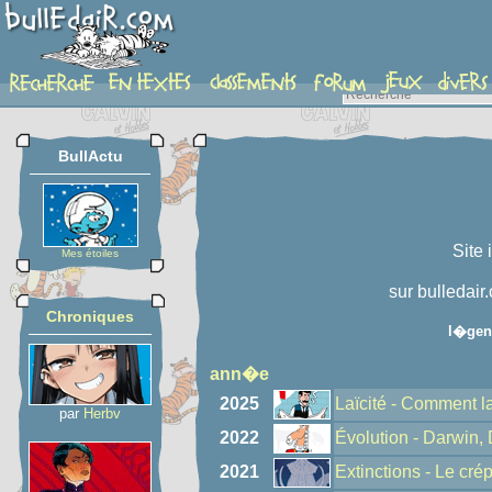
auteur
BullActu
Site 
Mes étoiles
sur bulledair
Chroniques
l�gen
ann�e
2025
Laïcité - Comment la
par
Herbv
2022
Évolution - Darwin,
2021
Extinctions - Le cr