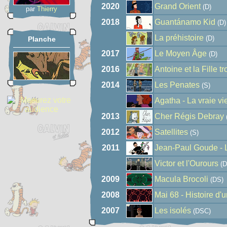
2020
Grand Orient
(D)
par
Thierry
2018
Guantánamo Kid
(D)
La préhistoire
(D)
Planche
2017
Le Moyen Âge
(D)
2016
Antoine et la Fille t
2014
Les Penates
(S)
Agatha - La vraie vi
2013
Cher Régis Debray
2012
Satellites
(S)
2011
Jean-Paul Goude - 
Victor et l'Ourours
(D
2009
Macula Brocoli
(DS)
2008
Mai 68 - Histoire d'
2007
Les isolés
(DSC)