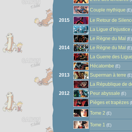
Couple mythique
(E)
2015
Le Retour de Silenc
La Ligue d'Injustice
Le Règne du Mal
(E)
2014
Le Règne du Mal
(E)
La Guerre des Ligu
Hécatombe
(E)
2013
Superman à terre
(E
La République de 
2012
Peur abyssale
(E)
Pièges et trapèzes
(
Tome 2
(E)
Tome 1
(E)