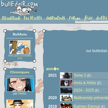
auteur
BullActu
sur bulledair
Vote pour Les Bulles
d'Or
ann�e
Chroniques
2021
Tome 2
(E)
Amis & Alliés
(E)
2024 - 2025
(E)
par
Herbv
2020
Multiversity présent
2019
Batmen Eternal
(E)