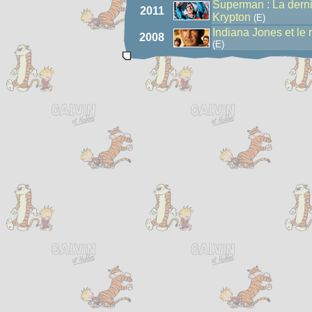
Superman : La derni
2011
Krypton
(E)
Indiana Jones et le
2008
(E)