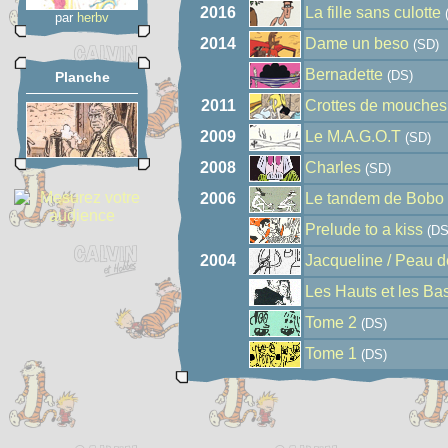
2016
La fille sans culotte
par
herbv
2014
Dame un beso
(SD)
Bernadette
(DS)
Planche
2011
Crottes de mouches e
2009
Le M.A.G.O.T
(SD)
2008
Charles
(SD)
2006
Le tandem de Bobo 
Prelude to a kiss
(DS
2004
Jacqueline / Peau 
Les Hauts et les Ba
Tome 2
(DS)
Tome 1
(DS)