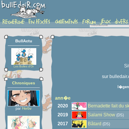
auteur
BullActu
Si
Les Bulles d'Or
sur bulledair
Chroniques
l�gen
ann�e
2020
Bernadette fait du sk
par
Herbv
2019
Salami Show
(DS)
2017
Bâtard
(DS)