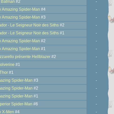
r Batman
#2
-
w Amazing Spider-Man
#4
-
w Amazing Spider-Man
#3
-
dor - Le Seigneur Noir des Siths
#2
-
dor - Le Seigneur Noir des Siths
#1
-
w Amazing Spider-Man
#2
-
w Amazing Spider-Man
#1
-
zzarello présente Hellblazer
#2
-
olverine
#1
-
 Thor
#1
-
azing Spider-Man
#3
-
azing Spider-Man
#2
-
azing Spider-Man
#1
-
perior Spider-Man
#6
-
w X-Men
#4
-