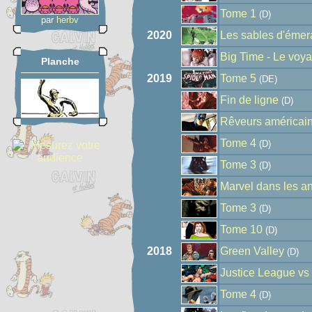
Tome 1
(D)
par
herbv
2020
Les sables d'éme
Big Time - Le voya
Planche
2019
Tome 5
(DE)
Fin de ligne
(D)
Rêveurs américai
Tome 4
(D)
Tome 3
(D)
Marvel dans les a
Tome 3
(D)
Tome 10
(D)
2018
Green Valley
(D)
Justice League vs
Tome 4
(D)