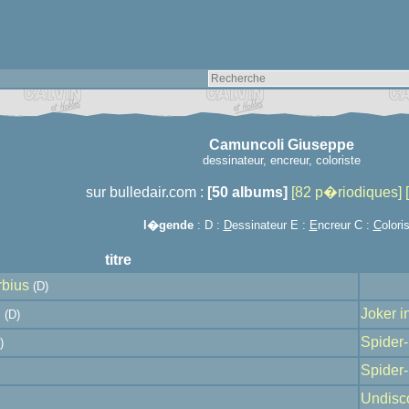
Camuncoli Giuseppe
dessinateur, encreur, coloriste
sur bulledair.com :
[50 albums]
[82 p�riodiques]
l�gende
: D :
D
essinateur E :
E
ncreur C :
C
olori
titre
rbius
(D)
u
Joker in
(D)
Spider
)
Spider
Undisc