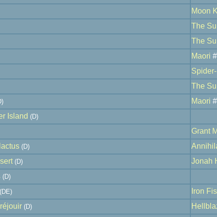
Moon K
The Su
The Su
Maori
#
Spider
The Su
Maori
#
)
r Island
(D)
Grant 
lactus
Annihil
(D)
sert
Jonah 
(D)
s
(D)
Iron Fis
(DE)
réjouir
Hellbla
(D)