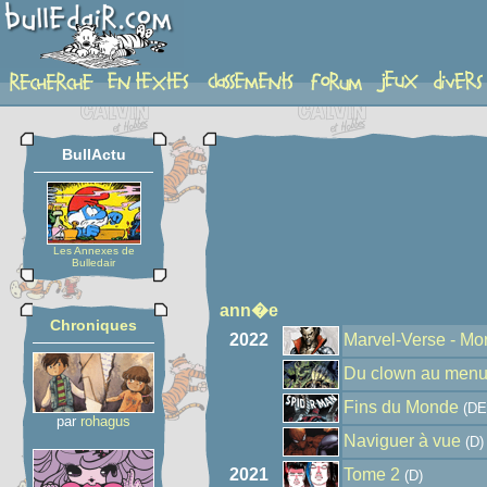
auteur
BullActu
Les Annexes de
Bulledair
ann�e
Chroniques
2022
Marvel-Verse - Mo
Du clown au men
Fins du Monde
(DE
par
rohagus
Naviguer à vue
(D)
2021
Tome 2
(D)