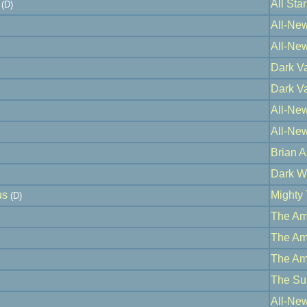
All Sta
(D)
All-Ne
All-Ne
Dark Va
Dark Va
All-Ne
All-Ne
Brian A
Dark W
us
Mighty
(D)
The Am
The Am
The Am
The Su
All-Ne