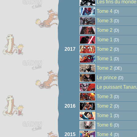
Les fins du monde
Tome 4
(D)
Tome 3
(D)
Tome 2
(D)
Tome 1
(D)
2017
Tome 2
(D)
Tome 1
(D)
Tome 2
(DE)
Le prince
(D)
Le puissant Tanar
Tome 3
(D)
2016
Tome 2
(D)
Tome 1
(D)
Tome 6
(D)
2015
Tome 4
(D)