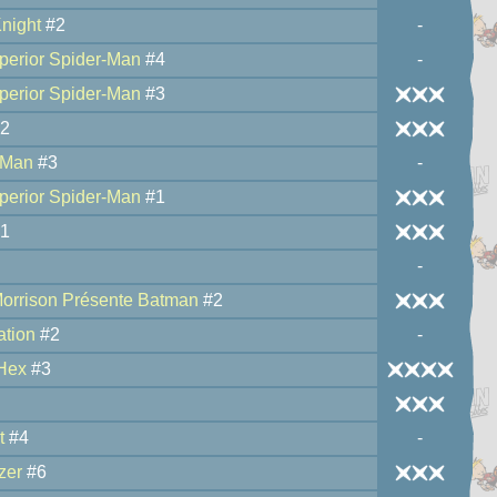
night
#2
-
perior Spider-Man
#4
-
perior Spider-Man
#3
2
-Man
#3
-
perior Spider-Man
#1
1
-
Morrison Présente Batman
#2
ation
#2
-
Hex
#3
t
#4
-
zer
#6