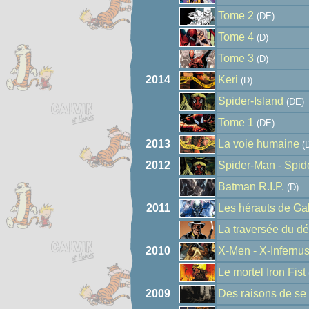
Tome 2
(DE)
Tome 4
(D)
Tome 3
(D)
2014
Keri
(D)
Spider-Island
(DE)
Tome 1
(DE)
2013
La voie humaine
(D
2012
Spider-Man - Spide
Batman R.I.P.
(D)
2011
Les hérauts de Ga
La traversée du dé
2010
X-Men - X-Infernu
Le mortel Iron Fist
2009
Des raisons de se 