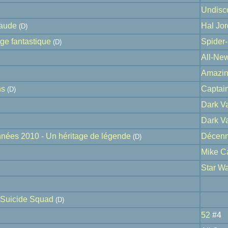
Undisc
raude
Hal Jor
(D)
ge fantastique
Spider-
(D)
All-Ne
Amazin
ns
Captai
(D)
Dark Va
Dark Va
nnées 2010 - Un héritage de légende
Décenn
(D)
Mike Ca
Star Wa
 Suicide Squad
(D)
52
#4