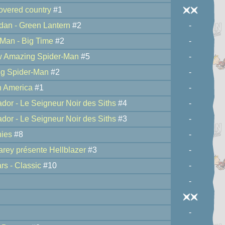
overed country
#1
dan - Green Lantern
#2
-
Man - Big Time
#2
-
w Amazing Spider-Man
#5
-
g Spider-Man
#2
-
n America
#1
-
dor - Le Seigneur Noir des Siths
#4
-
dor - Le Seigneur Noir des Siths
#3
-
ies
#8
-
rey présente Hellblazer
#3
-
rs - Classic
#10
-
-
-