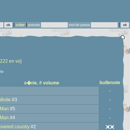
|
|
|
créer
pseudo
mot de passe
[222 en vo]
ste
bullenote
s�rie, # volume
-
finite
#3
-
-Man
#5
-
-Man
#4
-
overed country
#2