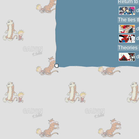
Return to
The ties 
Theories 