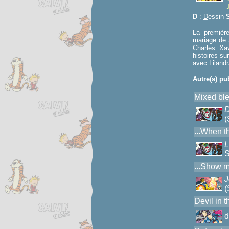
D
:
D
essin
La première
mariage de 
Charles Xa
histoires su
avec Lilandr
Autre(s) pu
Mixed bl
D
(
...When t
L
S
...Show 
J
(
Devil in 