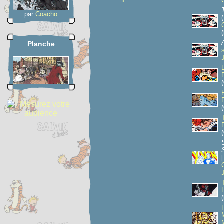
par
Coacho
(
Planche
(
(
(
(