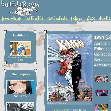
album
BullActu
1994
(1è
Année
Editeur
Collectio
Vote pour Les Bulles
Série
d'Or
autres tom
Chroniques
par
Herbv
(
©
Panini Comics
complétez
cette fiche