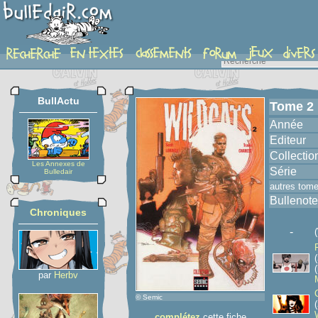
album
BullActu
Tome 2
Année
Editeur
Collectio
Les Annexes de
Série
Bulledair
autres tom
Bullenote
Chroniques
-
(
(
par
Herbv
© Semic
(
complétez
cette fiche