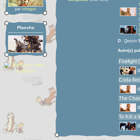
par
rohagus
(
Planche
D
:
D
essin
Autre(s) pu
Firefight 
Coda-fied 
The Chase
To Kill a 