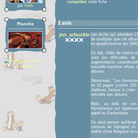
complétez
cette fiche
par
frads
2 avis
Planche
jon_arbuckle
Les écrits qui abordent L
de souligner que cet album
en quadrichromie (en 1942
En fait, l'idée de mettre 
sont les difficultés d
augmentation considérable
nouvelle machine offset, 
albums.
Désormais, "Les Aventures
de 62 pages (contre 100 à
d'ailleurs l'auteur à cré
refondre ses albums.
Mais, au delà de ces a
Mystérieuse est égalemen
appel au Fantastique.
On peut penser qu'Hergé c
censure de l'époque) en
réalité d'une Belgique occ