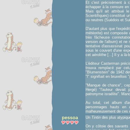
Et c'est précisément à c
échapper à la censure en 
Mais qu'il ait attribué
Scientifiques) constitué 
ou neutres (Suédois et Su
D'autant plus que l'expédi
météorite) est composée d
très fâcheuse connotatio
version de l'album) et ne
tentative d'assassinat po
sous le couvert d'une exp
cet aérolithe [...] Il y a 
L'éditeur Casterman préci
trouva remplacé par celu
"Blumenstein" de 1942 devi
"l" signifiait en bruxellois 
"Manque de chance", cepe
Hergé) "l'auteur devait
patronyme israélite". Manq
Au total, cet album d'
personnages hauts en c
malheureusement de ces co
pessoa
Un
Tintin
des plus atypiqu
On y côtoie des savants p