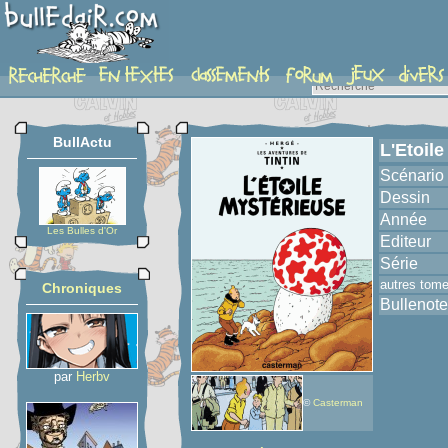
album
BullActu
L'Etoil
Scénario
Dessin
Année
Les Bulles d'Or
Editeur
Série
autres tom
Chroniques
Bullenote
par
Herbv
©
Casterman