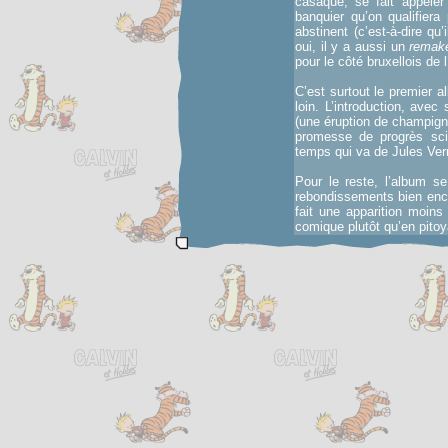
casaque, se fait appeler
banquier qu’on qualifier
abstinent (c’est-à-dire qu
oui, il y a aussi un
remak
pour le côté bruxellois de l’
C’est surtout le premier a
loin. L’introduction, ave
(une éruption de champign
promesse de progrès scie
temps qui va de Jules Vern
Pour le reste, l’album s
rebondissements bien enc
fait une apparition moin
comique plutôt qu’en pito