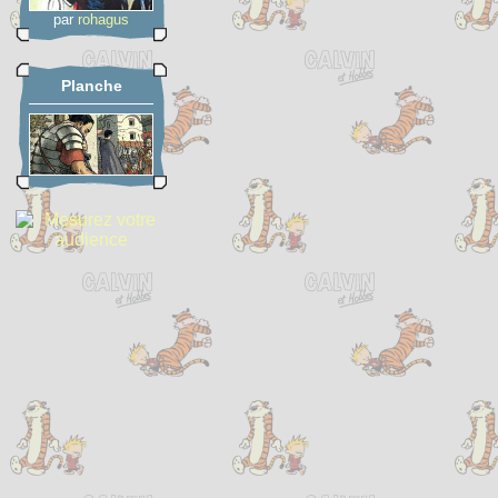
par
rohagus
Planche