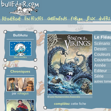
album
BullActu
Le Fléa
Scénario
Dessin
Couleurs
Mes étoiles
Couvertu
Année
Editeur
Chroniques
Série
autres tom
par
rohagus
©
Les Humanoïdes Associés
complétez
cette fiche