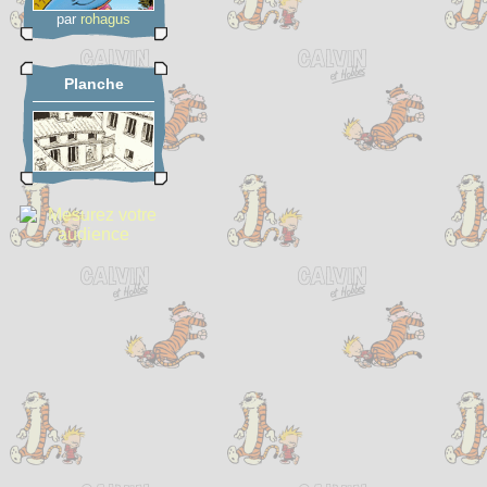
par
rohagus
Planche