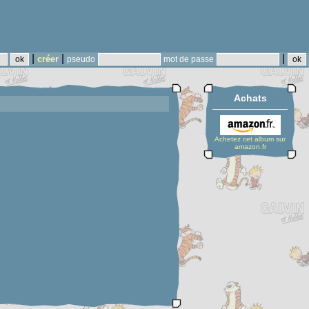
|
|
|
créer
pseudo
mot de passe
Achats
Achetez cet album sur
amazon.fr