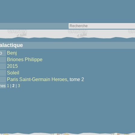
galactique
o
Benj
Briones Philippe
2015
Soleil
Paris Saint-Germain Heroes
, tome 2
mes
1
|
2
|
3