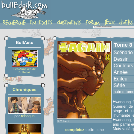
album
BullActu
Tome 8
Scénario
Dessin
Couleurs
Les Annexes de
Année
Bulledair
Editeur
Série
Chroniques
autres tom
Hwanoung fa
Guerrier de
singe et u
l'humanité 
par
rohagus
Hwanoung, l
© Tokebi
ans parmi eu
Mais voilà q
complétez
cette fiche