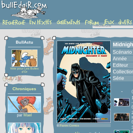
album
BullActu
Midnigh
Scénario
Année
Editeur
Vote pour Les Bulles
Collectio
d'Or
Série
Chroniques
-
(
par
Mael
(
©
Panini Comics