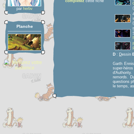
complétez
cette fiche
(
par
herbv
(
Planche
D
:
D
essin
Garth Ennis
super-héros
d'Authority
remords. Da
questions p
le temps, as