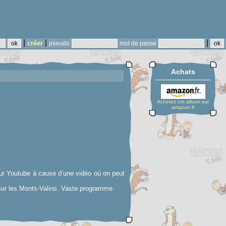
|
|
|
créer
pseudo
mot de passe
Achats
Achetez cet album sur
amazon.fr
 sur Youtube à cause d’une vidéo où on peut
t sur les Monts-Valins. Vaste programme.