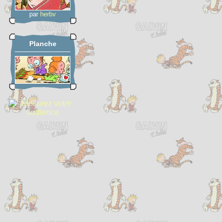
par
herbv
Planche