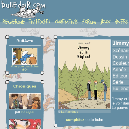
album
BullActu
Jimmy 
Scénari
Dessin
Couleur
Vote pour Les Bulles
Année
d'Or
Editeur
Série
Chroniques
Bulleno
Jimmy et l
le voir dan
Le pauvre 
par
rohagus
©
La Pastèque
complétez
cette fiche