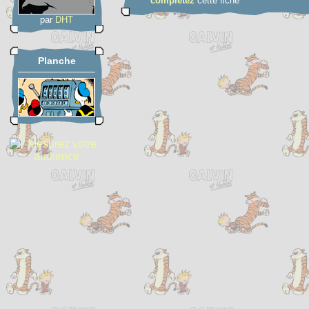
complétez
cette fiche
par
DHT
Planche