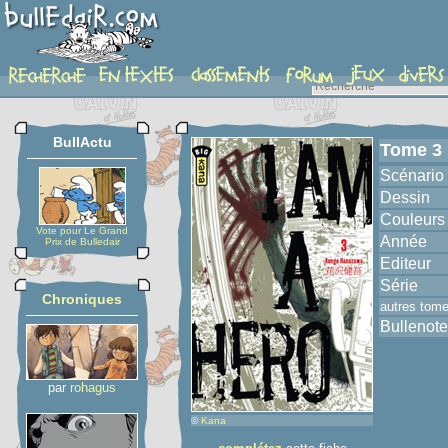
album
BullActu
Tome 3
Scénario
Dessin
Couleurs
Vote pour Le Grand
Année
Prix de Bulledair
Editeur
Série
Chroniques
autres tom
Bullenote
par
rohagus
©
Kana