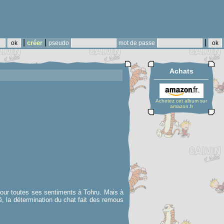
|
|
|
créer
pseudo
mot de passe
Achats
Achetez cet album sur
amazon.fr
pour toutes ses sentiments à Tohru. Mais à
té, la détermination du chat fait des remous