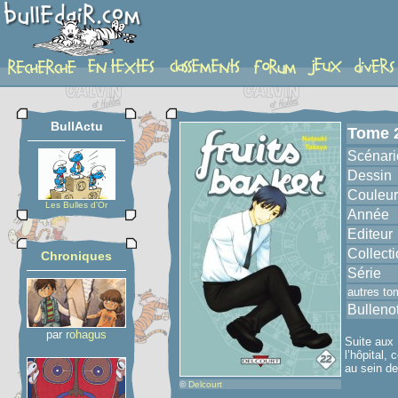
album
BullActu
Tome 
Scénari
Dessin
Couleur
Les Bulles d'Or
Année
Editeur
Collect
Chroniques
Série
autres to
Bulleno
par
rohagus
Suite aux 
l’hôpital,
au sein de
©
Delcourt