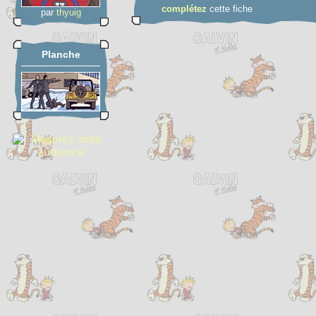
complétez
cette fiche
par
thyuig
Planche