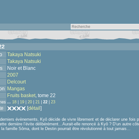
22
o
Takaya Natsuki
Takaya Natsuki
s
Noir et Blanc
2007
Delcourt
ion
Mangas
Fruits basket
, tome 22
mes
...
18
|
19
|
20
|
21
|
22
|
23
te
[
détail
]
derniers évènements, Kyô décide de vivre librement et de déclarer une fois 
 cette dernière l’évite délibérément…Aurait-elle renoncé à Kyô ? D’un autre cô
 la famille Sôma, dont le Destin pourrait être révolutionné à tout jamais…