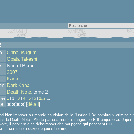
2
o
Ohba Tsugumi
Obata Takeshi
s
Noir et Blanc
2007
Kana
ion
Dark Kana
Death Note
, tome 2
mes
1
|
2
|
3
|
4
|
5
|
6
|
1
hs
...
te
[
détail
]
end bien imposer au monde sa vision de la Justice ! De nombreux criminels 
ans le Death Note ! Alerté par ces morts étranges, le FBI enquête au Japon. 
ote, il parvient à se débarrasser des soupçons qui pèsent sur lui.
a, L, continue à suivre le jeune homme !