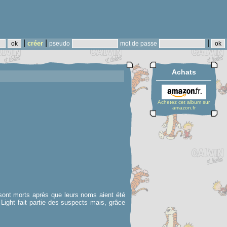
|
|
|
créer
pseudo
mot de passe
Achats
Achetez cet album sur
amazon.fr
sont morts après que leurs noms aient été
Light fait partie des suspects mais, grâce