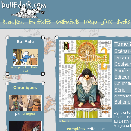
album
BullActu
Tome 
Scénari
Dessin
Couleur
Vote pour Les Bulles
Année
d'Or
Editeur
Collect
Chroniques
Série
autres to
Bulleno
Light ent
par
rohagus
inscrits d
©
Kana
au Death N
Malgré cel
complétez
cette fiche