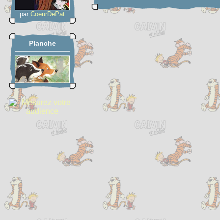
par
CoeurDePat
Planche