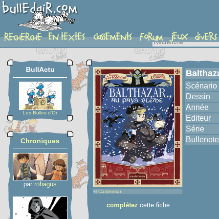
album
BullActu
Balthaz
Scénario
Dessin
Année
Les Bulles d'Or
Editeur
Série
Bullenote
Chroniques
par
rohagus
©
Casterman
complétez
cette fiche