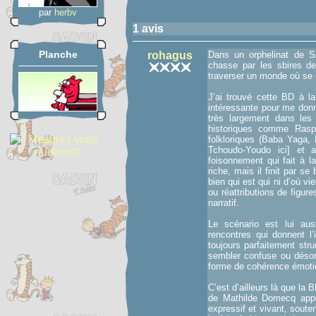
par
herbv
1 avis
Planche
rohagus
Dans un orphelinat de Sa
chasse par les sbires de
traverser un monde où se m
J’ai trouvé cette BD à la
intéressante pour me donn
très largement dans les
historiques comme Raspo
folkloriques (Baba Yaga
Tchoudo-Youdo ici] et 
foisonnement qui fait à la
riche, mais il finit par se
bien qui est qui ni d’où 
ou réattributions de figur
narratif.
Le scénario est lui au
rencontres qui donnent l
toujours parfaitement stru
sembler confuse ou déso
forme de cohérence émoti
C’est d’ailleurs là que l
de Mathilde Domecq appo
expressif et vivant, sout