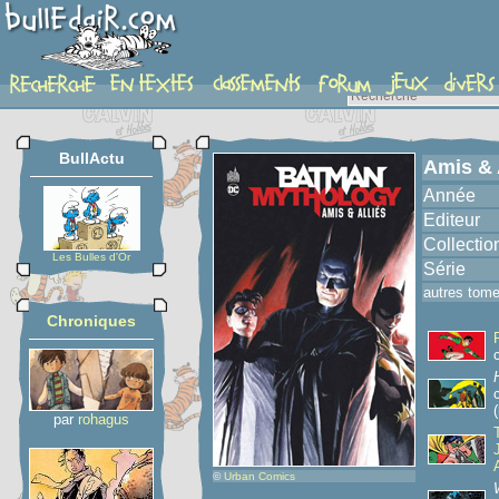
album
BullActu
Amis & 
Année
Editeur
Collectio
Les Bulles d'Or
Série
autres tom
Chroniques
(
par
rohagus
©
Urban Comics