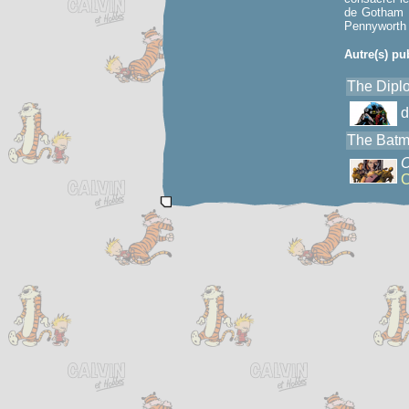
de Gotham C
Pennyworth v
Autre(s) pu
The Dipl
The Batm
O
C