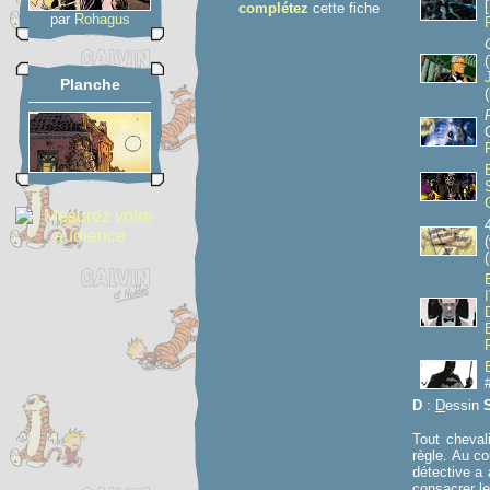
complétez
cette fiche
par
Rohagus
Planche
(
(
D
:
D
essin
Tout chevali
règle. Au c
détective a 
consacrer le