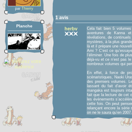
par
Thierry
1 avis
Planche
herbv
Cela fait bien 5 volume
aventures de Kanna et
révélations, de continuel
mystères, à la plus grande 
là et il prépare une nouvel
Ami ? C’est ce qu’essaye
l’éliminer. Une fois de pl
déjà-vu et ce n’est pas l
nombreux volumes qui perme
En effet, à force de pro
scénaristiques, Naoki Ura
des premiers volumes. Le
lassant du fait d’avoir é
mangaka est toujours inta
fait que la lecture de cet
les évènements s’accélère
cette fois. On peut pense
relançant encore la série 
on ne le saura qu’en 2007.