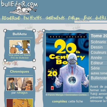
album
BullActu
Tome 2
Scénario
Dessin
Couleurs
Vote pour Le Grand
Année
Prix de Bulledair
Editeur
Série
Chroniques
autres tom
Bullenote
Avant de pa
fermer son 
par
rohagus
Yukiji annon
©
Panini Manga / Generation Comics
présenter 
retrouver la 
complétez
cette fiche