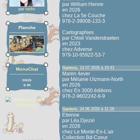
par William Henne
par
herbv
en 2026
chez La 5e Couche
978-2-39008-133-3
Planche
Cartographies
par Chloé Vanderstraeten
en 2023
chez Adverse
979-10-95922-53-7
Gantois
, 14.07.2026 à 10:41
MonoChat
Maren 4ever
par Mélanie Utzmann-North
30626
en 2026
e m
chez En 3000 éditions
978-2-9602242-6-9
Gantois
, 24.06.2026 à 11:29
Etienne
par Léa Djeziri
en 2026
chez Le Monte-En-L'air
Collection Bd-Coeur