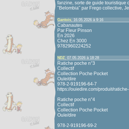
fanzine, sorte de guide touristique
"Belombia" par Frego collective, J
Gantois
, 16.05.2026 à 9:16
Cabanautes
Par Fleur Pinson
En 2026
Chez En 3000
9782960224252
NDZ
, 07.05.2026 à 18:28
Ratiche poche n°3
Collectif
Collection Poche Pocket
Ouïe/dire
978-2-919196-64-7
https://ouiedire.com/produit/ratich
Ratiche poche n°4
Collectif
Collection Poche Pocket
Ouïe/dire
978-2-919196-69-2