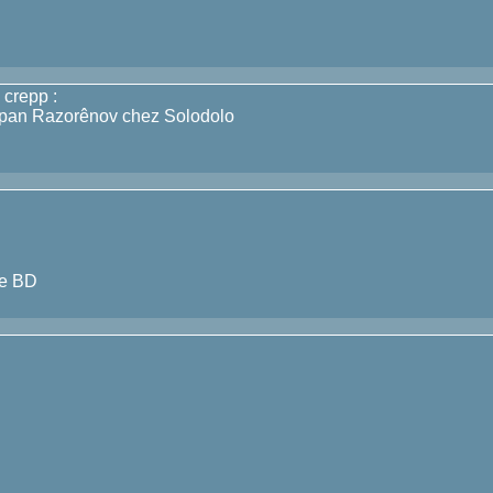
 crepp :
tepan Razorênov chez Solodolo
ne BD