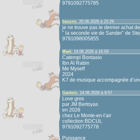
9791092775785
beuzno
, 20.06.2026 à 23:29
je ne trouve pas le dernier achat de
" la seconde vie de Sander" de S
9791098005855
Mael
, 14.06.2026 à 16:59
Catempi Bontasio
Ibn Al Rabin
Me Myself
2024
K7 de musique accompagnée d’u
Gantois
, 14.06.2026 à 9:57
Love gros
par JM Bertoyas
en 2026
chez Le Monte-en-l'air
collection BDCUL
9791092775778
Puissance