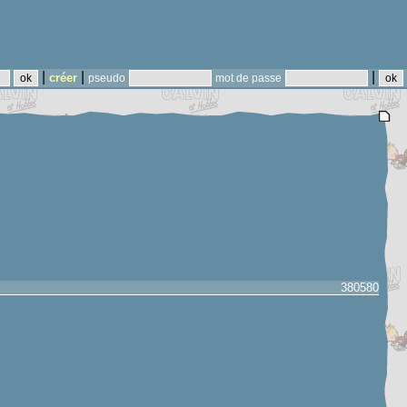
|
|
|
créer
pseudo
mot de passe
380580