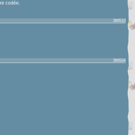
ure codée.
380510
380504