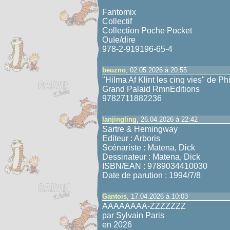
Fantomix
Collectif
Collection Poche Pocket
Ouïe/dire
978-2-919196-65-4
beuzno
, 02.05.2026 à 20:55
"Hilma Af Klint les cinq vies" de Ph
Grand Palaid RmnEditions
9782711882236
lanjingling
, 26.04.2026 à 22:42
Sartre & Hemingway
Editeur : Arboris
Scénariste : Matena, Dick
Dessinateur : Matena, Dick
ISBN/EAN : 9789034410030
Date de parution : 1994/7/8
Gantois
, 17.04.2026 à 10:03
AAAAAAAA-ZZZZZZZ
par Sylvain Paris
en 2026