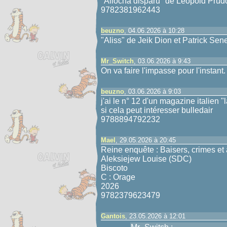
"Aliocha disparu" de Léopold Prud
9782381962443
beuzno
, 04.06.2026 à 10:28
"Aliss" de Jeik Dion et Patrick Sene
Mr_Switch
, 03.06.2026 à 9:43
On va faire l'impasse pour l'instant.
beuzno
, 03.06.2026 à 9:03
j'ai le n° 12 d'un magazine italien "
si cela peut intéresser bulledair
9788894792232
Mael
, 29.05.2026 à 20:45
Reine enquête : Baisers, crimes et 
Aleksiejew Louise (SDC)
Biscoto
C : Orage
2026
9782379623479
Gantois
, 23.05.2026 à 12:01