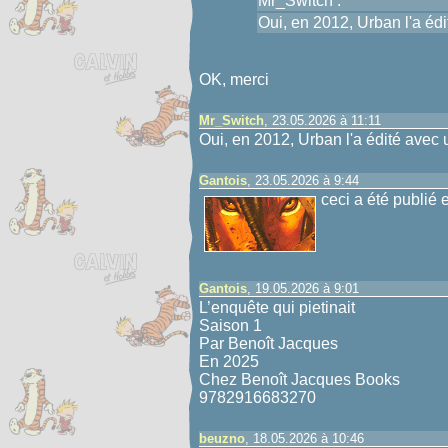
Mr_Switch :
Oui, en 2012, Urban l'a édit
OK, merci
Mr_Switch
, 23.05.2026 à 11:11
Oui, en 2012, Urban l'a édité avec un
Gantois
, 23.05.2026 à 9:44
ceci a été publié 
Gantois
, 19.05.2026 à 9:01
L’enquête qui pietinait
Saison 1
Par Benoît Jacques
En 2025
Chez Benoît Jacques Books
9782916683270
beuzno
, 18.05.2026 à 10:46