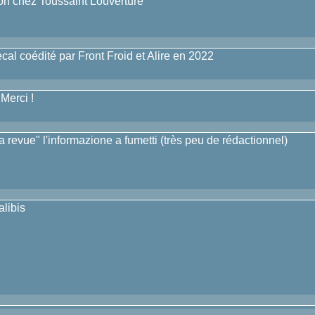
on chez Toussaint Louverture
cal coédité par Front Froid et Alire en 2022
 Merci !
la revue" l'informazione a fumetti (très peu de rédactionnel)
alibis