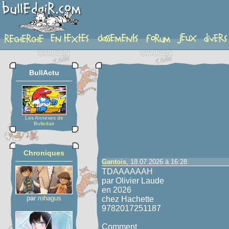
sujet
BullActu
Les Annexes de
Bulledair
Chroniques
Gantois
, 18.07.2026 à 16:28
TDAAAAAAH
par Olivier Laude
en 2026
par
rohagus
chez Hachette
9782017251187
Comment