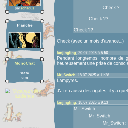
Check ?
par
rohagus
Check ??
Planche
Check ??
Check (avec un mois d'avance...)
lanjingling
, 20.07.2025 à 5:50
Pendant longtemps, nombre de gen
MonoChat
heureusement une prise de conscienc
30626
Mr_Switch
, 18.07.2025 à 11:28
e m
Lampyres.
J'ai eu aussi des cigales, il y a q
lanjingling
, 18.07.2025 à 9:13
Mr_Switch :
Mr_Switch :
Mr_Switch :