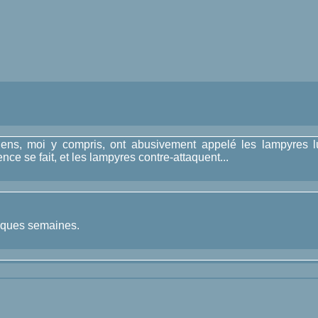
s, moi y compris, ont abusivement appelé les lampyres lucio
e se fait, et les lampyres contre-attaquent...
uelques semaines.