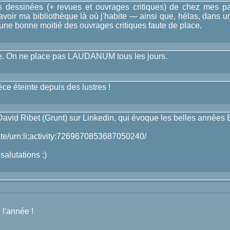
s dessinées (+ revues et ouvrages critiques) de chez mes p
oir ma bibliothèque là où j'habite — ainsi que, hélas, dans un b
 une bonne moitié des ouvrages critiques faute de place.
. On ne place pas LAUDANUM tous les jours.
èce éteinte depuis des lustres !
David Ribet (Grunt) sur Linkedin, qui évoque les belles années B
te/urn:li:activity:7269670853687050240/
salutations :)
 l'année !