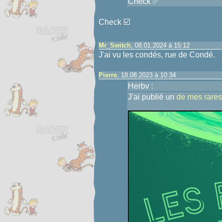
Check ✅
Check ☑️
Mr_Switch
, 08.01.2024 à 15:12
J'ai vu les condés, rue de Condé.
Pierre
, 18.08.2023 à 10:34
Herbv :
J'ai publié un
de mes rares