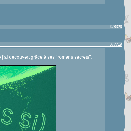
378326
377719
j'ai découvert grâce à ses "romans secrets".