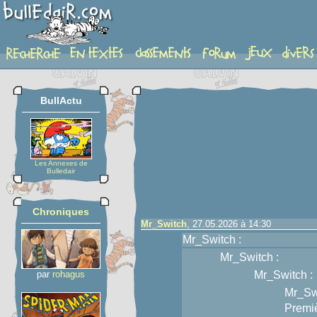
sujet
BullActu
Les Annexes de
Bulledair
Chroniques
Mr_Switch
, 27.05.2026 à 14:30
Mr_Switch :
Mr_Switch :
par
rohagus
Mr_Switch :
Mr_Swi
Premiè