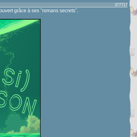
377717
ouvert grâce à ses "romans secrets".