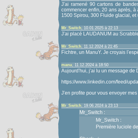
J'ai ramené 90 cartons de bande
commencer enfin, 20 ans après, à av
1500 Spirou, 300 Fluide glacial, et
Mr_Switch
, 10.01.2025 à 22:13
J'ai placé LAUDANUM au Scrabble
Mr_Switch
, 11.12.2024 à 21:45
Fichtre, un ManuY. Je croyais l'esp
manu
, 11.12.2024 à 18:50
Aujourd'hui, j'ai lu un message de 
https://www.linkedin.com/feed/upda
J'en profite pour vous envoyer mes 
Mr_Switch
, 19.06.2024 à 23:13
Mr_Switch :
Mr_Switch :
Première luciole de