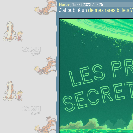
Herbv
, 15.08.2023 à 9:25
J'ai publié un
de mes rares billets