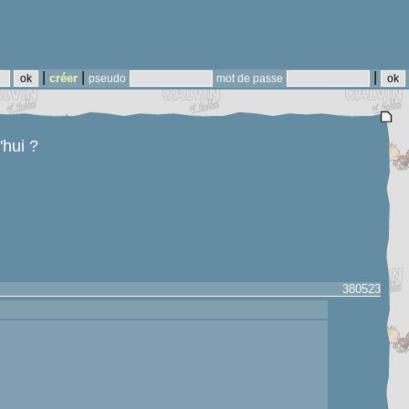
|
|
|
créer
pseudo
mot de passe
'hui ?
380523