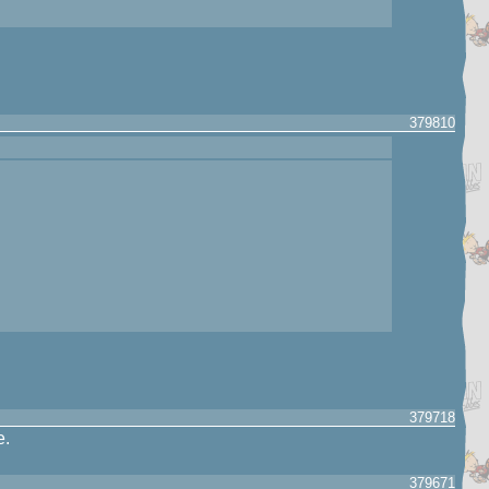
379810
379718
e.
379671