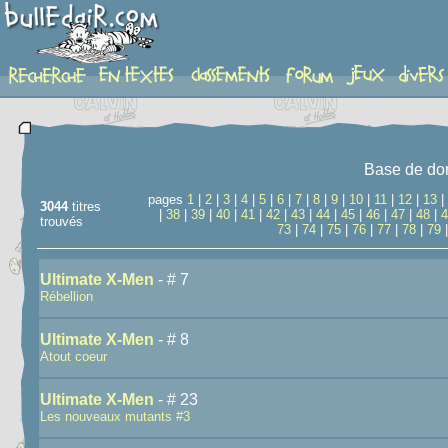
recherche
Base de do
pages
1
|
2
|
3
|
4
|
5
|
6
|
7
|
8
|
9
|
10
|
11
|
12
|
13
|
3044
titres
|
38
|
39
|
40
|
41
|
42
|
43
|
44
|
45
|
46
|
47
|
48
|
4
trouvés
73
|
74
|
75
|
76
|
77
|
78
|
79
Ultimate X-Men
- # 7
Rébellion
Ultimate X-Men
- # 8
Atout coeur
Ultimate X-Men
- # 23
Les nouveaux mutants #3