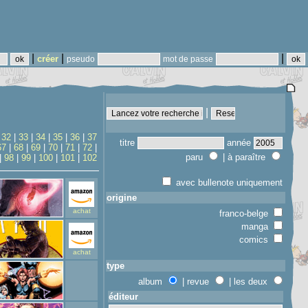
|
|
|
créer
pseudo
mot de passe
|
|
32
|
33
|
34
|
35
|
36
|
37
titre
année
67
|
68
|
69
|
70
|
71
|
72
|
paru
| à paraître
|
98
|
99
|
100
|
101
|
102
avec bullenote uniquement
origine
achat
franco-belge
manga
comics
achat
type
album
| revue
| les deux
éditeur