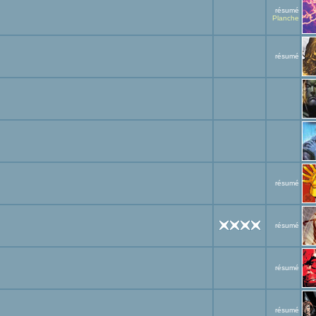
résumé
Planche
résumé
résumé
résumé
résumé
résumé