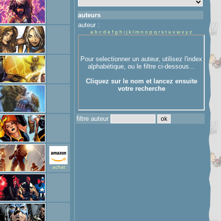
auteurs
auteur :
a
b
c
d
e
f
g
h
i
j
k
l
m
n
o
p
q
r
s
t
u
v
w
x
y
z
filtre auteur
achat