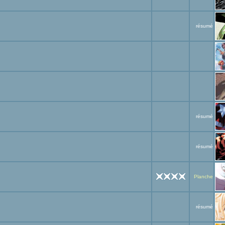
résumé
résumé
résumé
Planche
résumé