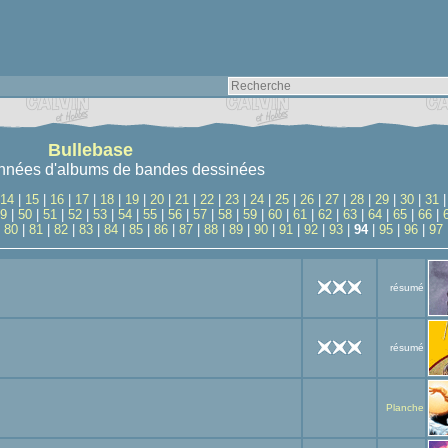
Bullebase
nnées d'albums de bandes dessinées
14
|
15
|
16
|
17
|
18
|
19
|
20
|
21
|
22
|
23
|
24
|
25
|
26
|
27
|
28
|
29
|
30
|
31
9
|
50
|
51
|
52
|
53
|
54
|
55
|
56
|
57
|
58
|
59
|
60
|
61
|
62
|
63
|
64
|
65
|
66
|
|
80
|
81
|
82
|
83
|
84
|
85
|
86
|
87
|
88
|
89
|
90
|
91
|
92
|
93
|
94
|
95
|
96
|
97
résumé
résumé
Planche