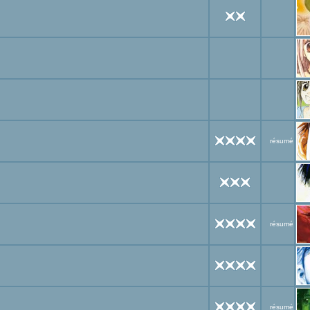
résumé
résumé
résumé