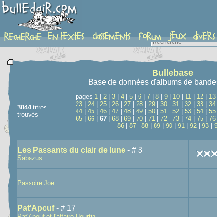
recherche
Bullebase
Base de données d'albums de bande
pages
1
|
2
|
3
|
4
|
5
|
6
|
7
|
8
|
9
|
10
|
11
|
12
|
13
23
|
24
|
25
|
26
|
27
|
28
|
29
|
30
|
31
|
32
|
33
|
34
3044
titres
44
|
45
|
46
|
47
|
48
|
49
|
50
|
51
|
52
|
53
|
54
|
55
trouvés
65
|
66
|
67
|
68
|
69
|
70
|
71
|
72
|
73
|
74
|
75
|
76
86
|
87
|
88
|
89
|
90
|
91
|
92
|
93
|
Les Passants du clair de lune
- # 3
Sabazus
Passoire Joe
Pat'Apouf
- # 17
Pat'Apouf et l'affaire Hourtin