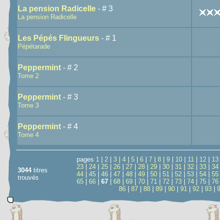
La pension Radicelle
- # 3
La pension Radicelle
Les Pépés Flingueurs
- # 1
Pépétarade
Peppermint
- # 2
Tome 2
Peppermint
- # 3
Tome 3
Peppermint
- # 4
Tome 4
pages
1
|
2
|
3
|
4
|
5
|
6
|
7
|
8
|
9
|
10
|
11
|
12
|
13
23
|
24
|
25
|
26
|
27
|
28
|
29
|
30
|
31
|
32
|
33
|
34
3044
titres
44
|
45
|
46
|
47
|
48
|
49
|
50
|
51
|
52
|
53
|
54
|
55
trouvés
65
|
66
|
67
|
68
|
69
|
70
|
71
|
72
|
73
|
74
|
75
|
76
86
|
87
|
88
|
89
|
90
|
91
|
92
|
93
|