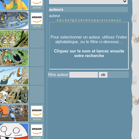
achat
auteurs
auteur :
a
b
c
d
e
f
g
h
i
j
k
l
m
n
o
p
q
r
s
t
u
v
w
x
y
z
achat
filtre auteur
achat
achat