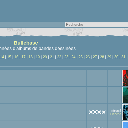
Bullebase
nnées d'albums de bandes dessinées
14
|
15
|
16
|
17
|
18
|
19
|
20
|
21
|
22
|
23
|
24
|
25
|
26
|
27
|
28
|
29
|
30
|
31
résumé
Planche