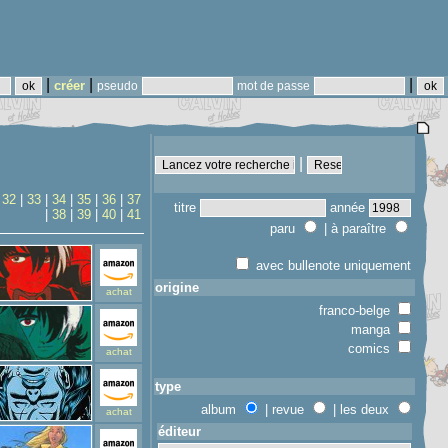
|
|
|
créer
pseudo
mot de passe
|
|
32
|
33
|
34
|
35
|
36
|
37
titre
année
|
38
|
39
|
40
|
41
paru
| à paraître
avec bullenote uniquement
origine
achat
franco-belge
manga
comics
achat
type
album
| revue
| les deux
achat
éditeur