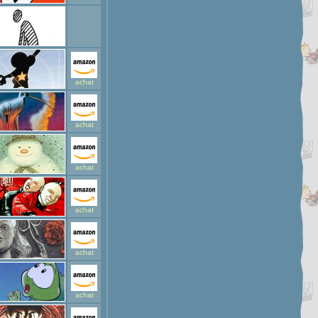
achat
achat
achat
achat
achat
achat