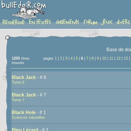
recherche
Base de do
1205
titres
pages
1
|
2
|
3
|
4
|
5
|
6
|
7
|
8
|
9
|
10
|
11
|
12
|
13
|
trouvés
Black Jack
- # 6
Tome 6
Black Jack
- # 7
Tome 7
Black Hole
- # 1
Sciences naturelles
Bleu Lézard
- # 1