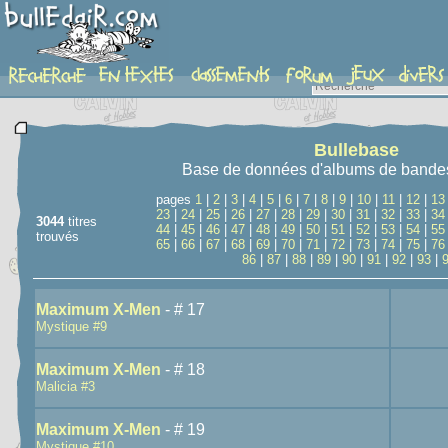
recherche
Bullebase
Base de données d'albums de bande
pages
1
|
2
|
3
|
4
|
5
|
6
|
7
|
8
|
9
|
10
|
11
|
12
|
13
23
|
24
|
25
|
26
|
27
|
28
|
29
|
30
|
31
|
32
|
33
|
34
3044
titres
44
|
45
|
46
|
47
|
48
|
49
|
50
|
51
|
52
|
53
|
54
|
55
trouvés
65
|
66
|
67
|
68
|
69
|
70
|
71
|
72
|
73
|
74
|
75
|
76
86
|
87
|
88
|
89
|
90
|
91
|
92
|
93
|
Maximum X-Men
- # 17
Mystique #9
Maximum X-Men
- # 18
Malicia #3
Maximum X-Men
- # 19
Mystique #10