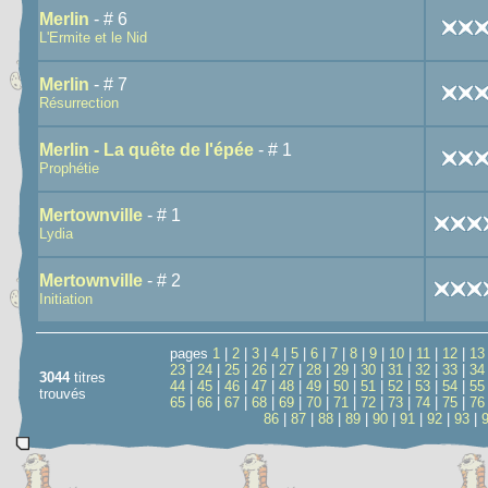
Merlin
- # 6
L'Ermite et le Nid
Merlin
- # 7
Résurrection
Merlin - La quête de l'épée
- # 1
Prophétie
Mertownville
- # 1
Lydia
Mertownville
- # 2
Initiation
pages
1
|
2
|
3
|
4
|
5
|
6
|
7
|
8
|
9
|
10
|
11
|
12
|
13
23
|
24
|
25
|
26
|
27
|
28
|
29
|
30
|
31
|
32
|
33
|
34
3044
titres
44
|
45
|
46
|
47
|
48
|
49
|
50
|
51
|
52
|
53
|
54
|
55
trouvés
65
|
66
|
67
|
68
|
69
|
70
|
71
|
72
|
73
|
74
|
75
|
76
86
|
87
|
88
|
89
|
90
|
91
|
92
|
93
|