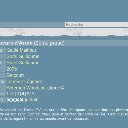
oeurs d'Arran
(2ème partie)
o
Gallié Mathieu
Sorel Guillaume
s
Sorel Guillaume
2005
Delcourt
ion
Terre de Légende
Algernon Woodcock
, tome 4
mes
1
|
2
|
3
|
4
|
5
|
6
te
[
détail
]
oodcock est-il mort ? Alors que la fête des quatre saisons bat son plein sur
vide de son sang. Son bourreau, juge et gardien de l’ordre de l’île, s’enfuit 
les de la région ! – a mis au monde avant de trépasser.