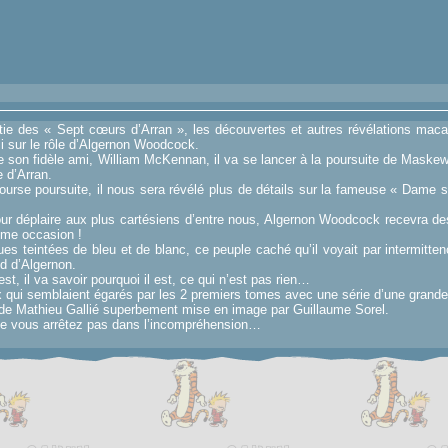
ie des « Sept cœurs d’Arran », les découvertes et autres révélations macab
si sur le rôle d’Algernon Woodcock.
 son fidèle ami, William McKennan, il va se lancer à la poursuite de Mask
e d’Arran.
course poursuite, il nous sera révélé plus de détails sur la fameuse « Dame 
our déplaire aux plus cartésiens d’entre nous, Algernon Woodcock recevra d
ême occasion !
s teintées de bleu et de blanc, ce peuple caché qu’il voyait par intermitten
nd d’Algernon.
est, il va savoir pourquoi il est, ce qui n’est pas rien…
x qui semblaient égarés par les 2 premiers tomes avec une série d’une grande 
n de Mathieu Gallié superbement mise en image par Guillaume Sorel.
ne vous arrêtez pas dans l’incompréhension…