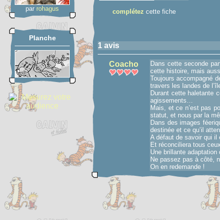
par
rohagus
complétez
cette fiche
Planche
1 avis
Coacho
Dans cette seconde part
cette histoire, mais aus
Toujours accompagné de
travers les landes de l’îl
Durant cette haletante 
agissements…
Mais, et ce n’est pas p
statut, et nous par la m
Dans des images féerique
destinée et ce qu’il atte
A défaut de savoir qui il 
Et réconciliera tous ceu
Une brillante adaptatio
Ne passez pas à côté, 
On en redemande !