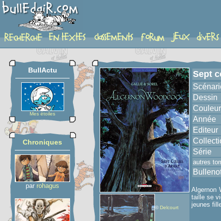
album
BullActu
Sept c
Scénari
Dessin
Couleur
Mes étoiles
Année
Editeur
Collect
Chroniques
Série
autres to
Bulleno
par
rohagus
Algernon W
taille se 
jeunes fil
©
Delcourt