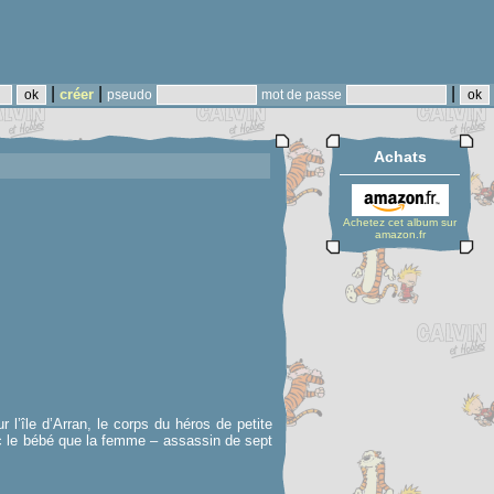
|
|
|
créer
pseudo
mot de passe
Achats
Achetez cet album sur
amazon.fr
 l’île d’Arran, le corps du héros de petite
avec le bébé que la femme – assassin de sept