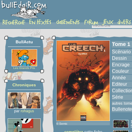
album
BullActu
Tome 1
Scénario
Dessin
Encrage
Les Grands Prix
Couleur
Année
Editeur
Chroniques
Collectio
Série
autres tom
Bullenote
par
rohagus
© Semic
complétez
cette fiche