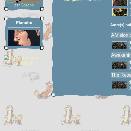
par
Coacho
Planche
Autre(s) pu
A Vision 
(
Awakenin
(
The Ress
(