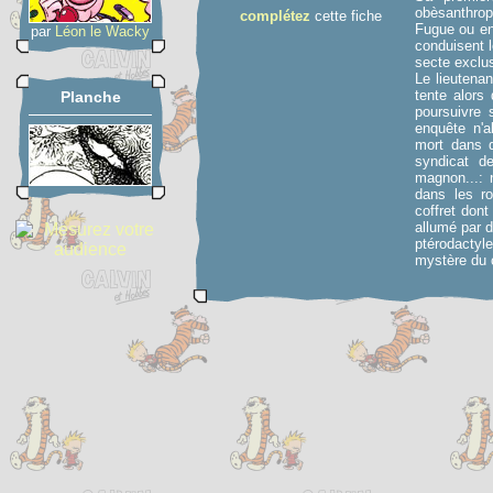
obèsanthrop
complétez
cette fiche
Fugue ou en
par
Léon le Wacky
conduisent 
secte exclu
Le lieutenan
tente alors 
Planche
poursuivre 
enquête n'a
mort dans d
syndicat de
magnon...: 
dans les ro
coffret dont
allumé par 
ptérodactyl
mystère du c