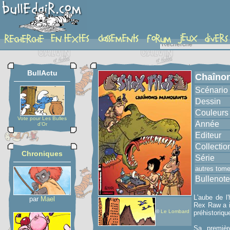
album
BullActu
Chaîno
Scénario
Dessin
Couleurs
Vote pour Les Bulles
Année
d'Or
Editeur
Collectio
Chroniques
Série
autres tom
Bullenote
L'aube de l'
par
Mael
Rex Raw a i
©
Le Lombard
préhistoriqu
Sa premièr