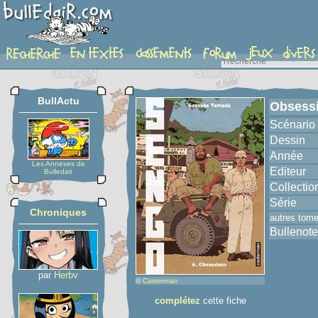
album
BullActu
Obsess
Scénario
Dessin
Année
Les Annexes de
Editeur
Bulledair
Collectio
Série
Chroniques
autres tom
Bullenote
par
Herbv
©
Casterman
complétez
cette fiche