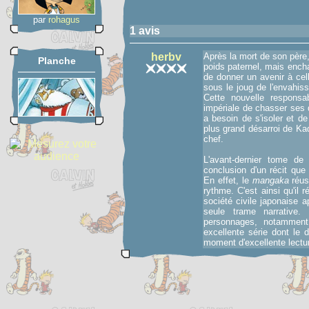
par
rohagus
1 avis
herbv
Après la mort de son père, 
Planche
poids paternel, mais encha
de donner un avenir à cel
sous le joug de l'envahis
Cette nouvelle responsabi
impériale de chasser ses 
a besoin de s'isoler et de
plus grand désarroi de Ka
chef.
L'avant-dernier tome de
conclusion d'un récit qu
En effet, le
mangaka
réus
rythme. C'est ainsi qu'il ré
société civile japonaise ap
seule trame narrative
personnages, notamment 
excellente série dont le
moment d'excellente lectu