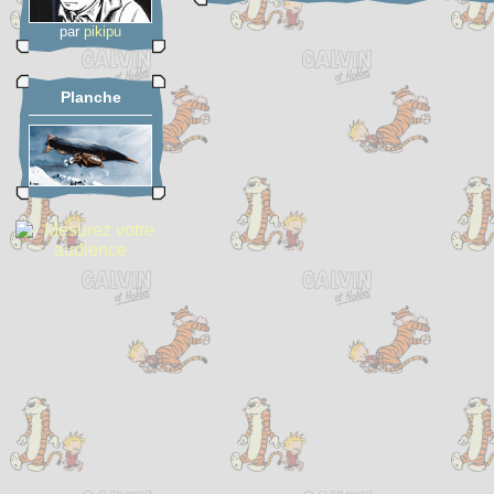
par
pikipu
Planche