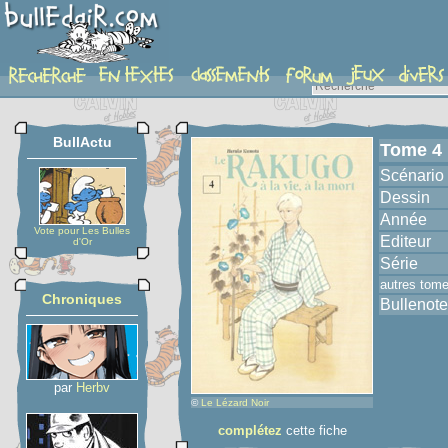
album
BullActu
Tome 4
Scénario
Dessin
Année
Vote pour Les Bulles
Editeur
d'Or
Série
autres tom
Chroniques
Bullenote
par
Herbv
©
Le Lézard Noir
complétez
cette fiche