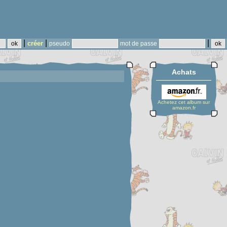
|
|
|
créer
pseudo
mot de passe
Achats
Achetez cet album sur
amazon.fr