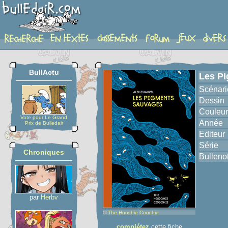
album
BullActu
Les P
Scénari
Dessin
Couleur
Vote pour Le Grand
Année
Prix de Bulledair
Editeur
Série
Chroniques
Bulleno
par
Herbv
©
The Hoochie Coochie
complétez
cette fiche