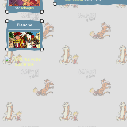
par
rohagus
Planche