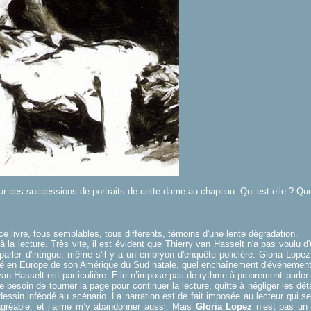
sur ces successions de portraits de cette dame au chapeau. Qui est-elle ? Que l
e livre, tous semblables, tous différents, témoins d'une lente dégradation.
 à la lecture. Très vite, il est évident que Thierry van Hasselt n'a pas voulu 
parler d'intrigue, même s'il y a un embryon d'enquête policière. Gloria Lop
ué en Europe de son Amérique du Sud natale, quel enchaînement d'événements l
van Hasselt est particulière. Elle n’impose pas de rythme à proprement parler
le besoin de tourner la page pour continuer la lecture, quitte à négliger les dé
 dessin inféodé au scénario. La narration est de fait imposée au lecteur qui s
agréable, et j’aime m’y abandonner aussi. Mais
Gloria Lopez
n’est pas u