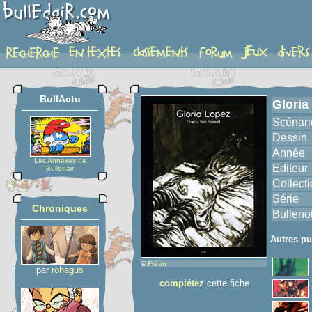
album
BullActu
Gloria
Scénari
Dessin
Année
Les Annexes de
Editeur
Bulledair
Collect
Série
Chroniques
Bulleno
Autres pu
©
Fréon
par
rohagus
complétez
cette fiche