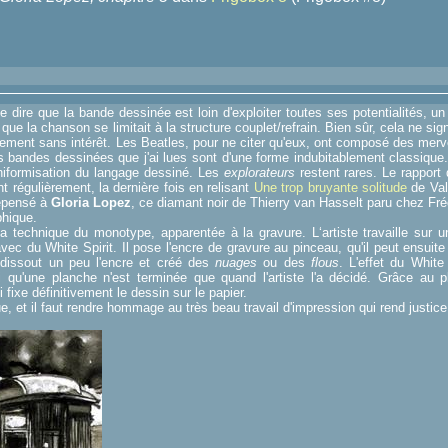
e dire que la bande dessinée est loin d'exploiter toutes ses potentialités, 
e la chanson se limitait à la structure couplet/refrain. Bien sûr, cela ne sig
uement sans intérêt. Les Beatles, pour ne citer qu'eux, ont composé des me
es bandes dessinées que j'ai lues sont d'une forme indubitablement classique
uniformisation du langage dessiné. Les
explorateurs
restent rares. Le rapport
t régulièrement, la dernière fois en relisant
Une trop bruyante solitude
de Val
repensé à
Gloria Lopez
, ce diamant noir de Thierry van Hasselt paru chez Fr
phique.
a technique du monotype, apparentée à la gravure. L‘artiste travaille sur 
vec du White Spirit. Il pose l'encre de gravure au pinceau, qu'il peut ensuite 
t dissout un peu l'encre et créé des
nuages
ou des
flous
. L'effet du White 
i qu'une planche n'est terminée que quand l'artiste l'a décidé. Grâce au p
fixe définitivement le dessin sur le papier.
e, et il faut rendre hommage au très beau travail d'impression qui rend justice a