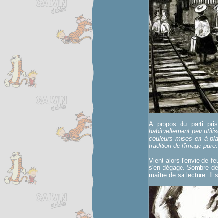
A propos du parti pris
habituellement peu utilis
couleurs mises en à-plat
tradition de l'image pure.
Vient alors l'envie de fe
s'en dégage. Sombre de 
maître de sa lecture. Il