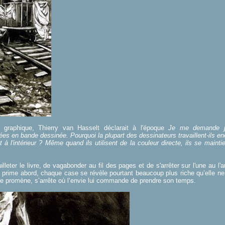
 graphique, Thierry van Hasselt déclarait à l'époque
Je me demande ju
ées en bande dessinée. Pourquoi la plupart des dessinateurs travaillent-ils enc
 à l'intérieur ? Même quand ils utilisent de la couleur directe, ils se mainti
uilleter le livre, de vagabonder au fil des pages et de s'arrêter sur l'une au l
prime abord, chaque case se révèle pourtant beaucoup plus riche qu’elle ne l
 se promène, s’arrête où l‘envie lui commande de prendre son temps.