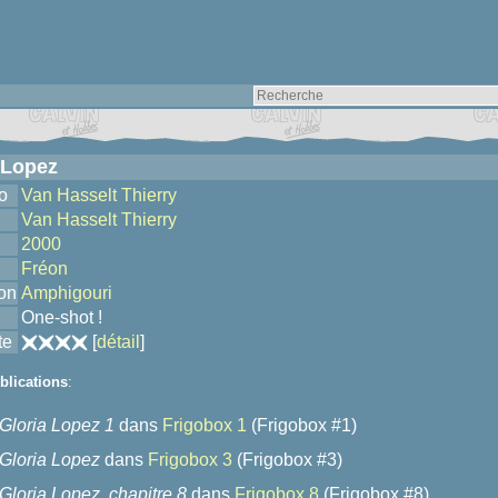
 Lopez
o
Van Hasselt Thierry
Van Hasselt Thierry
2000
Fréon
ion
Amphigouri
One-shot !
te
[
détail
]
blications
:
Gloria Lopez 1
dans
Frigobox 1
(Frigobox #1)
Gloria Lopez
dans
Frigobox 3
(Frigobox #3)
Gloria Lopez, chapitre 8
dans
Frigobox 8
(Frigobox #8)