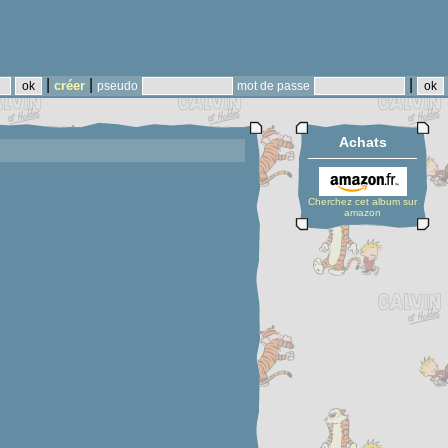
|
|
|
créer
pseudo
mot de passe
Achats
Cherchez cet album sur
amazon