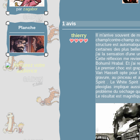
par
zagabor
1 avis
Planche
thierry
Il m'arrive souvent de m
champ/contre-champ ou qu
structure est automatiq
certaines des plus bell
j'ai la sensation d'une 
Cette réflexion me revien
Bohumil Hrabal. Et j'ai 
Le premier choc est gra
Van Hasselt opte pour l
gravure, au pinceau et a
Spirit . Le White Spiri
plexiglas implique auss
problème du séchage qui 
Le résultat est magnifiqu