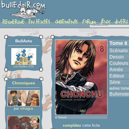
album
BullActu
Tome 8
Scénario
Dessin
Couleurs
Les Bulles d'Or
Année
Editeur
Série
Chroniques
autres tom
Bullenote
par
rohagus
© Tokebi
complétez
cette fiche