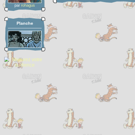
par
rohagus
Planche