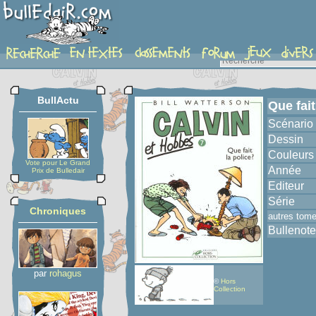
album
BullActu
Que fait
Scénario
Dessin
Couleurs
Vote pour Le Grand
Année
Prix de Bulledair
Editeur
Série
Chroniques
autres tom
Bullenote
par
rohagus
©
Hors
Collection