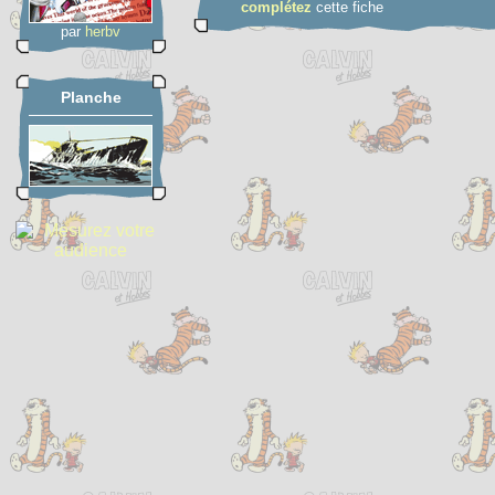
complétez
cette fiche
par
herbv
Planche