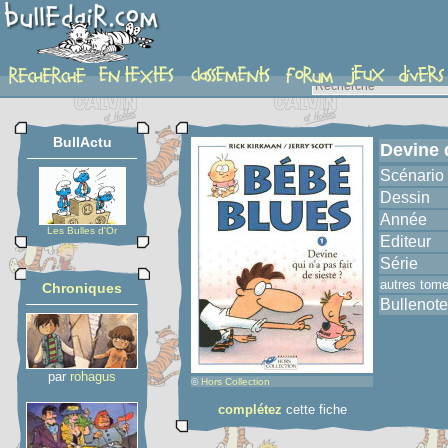
album
BullActu
Devine q
Scénario
Dessin
Année
Les Bulles d'Or
Editeur
Série
autres tom
Chroniques
Bullenote
par
rohagus
©
Hors Collection
complétez
cette fiche