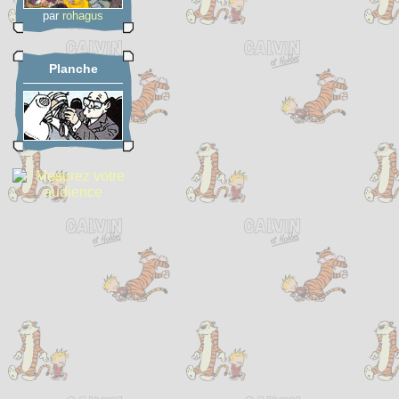
par
rohagus
Planche