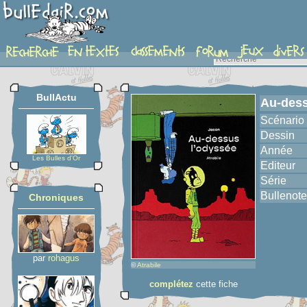
album
BullActu
Au-dess
Scénario
Dessin
Année
Les Bulles d'Or
Editeur
Série
Bullenote
Chroniques
par
rohagus
©
Atrabile
complétez
cette fiche