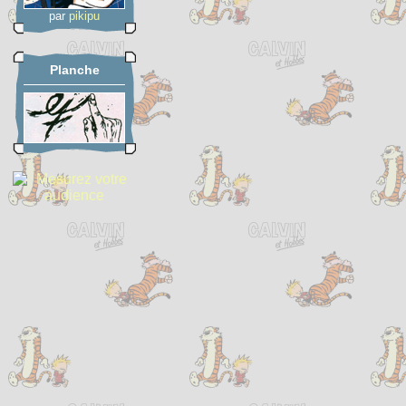
par
pikipu
Planche